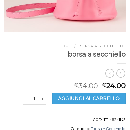
HOME
/
BORSA A SECCHIELLO
borsa a secchiello
34.00
24.00
€
€
borsa a secchiello quantità
AGGIUNGI AL CARRELLO
COD:
TE-48241143
Categoria:
Borsa A Secchiello