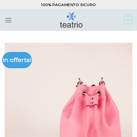
Salta
100% PAGAMENTO SICURO
ai
contenuti
0
In offerta!