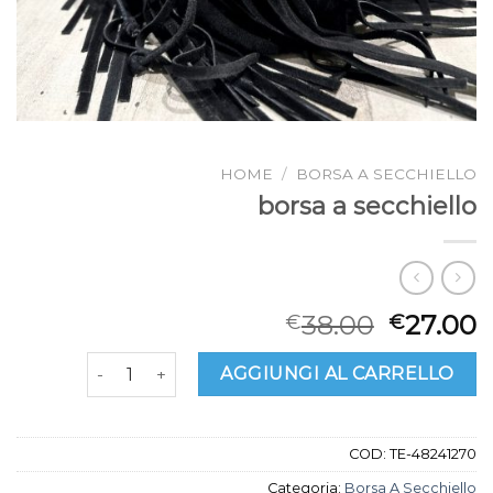
HOME
/
BORSA A SECCHIELLO
borsa a secchiello
38.00
27.00
€
€
borsa a secchiello quantità
AGGIUNGI AL CARRELLO
COD:
TE-48241270
Categoria:
Borsa A Secchiello