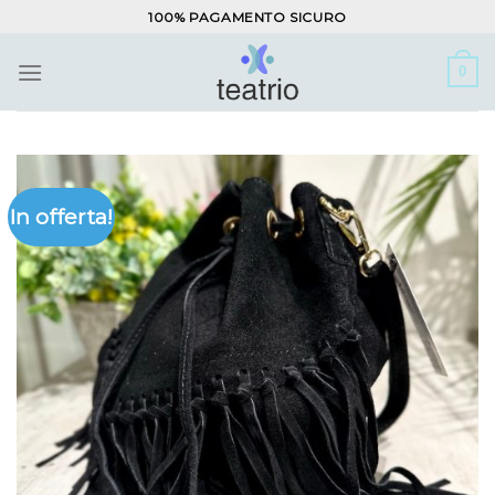
Salta
100% PAGAMENTO SICURO
ai
contenuti
0
In offerta!