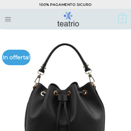
Salta
100% PAGAMENTO SICURO
ai
contenuti
0
In offerta!