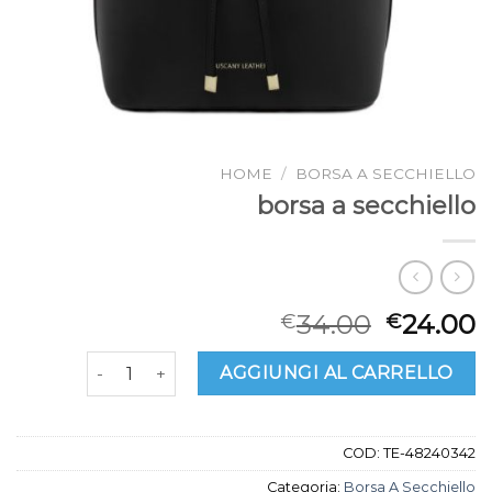
HOME
/
BORSA A SECCHIELLO
borsa a secchiello
34.00
24.00
€
€
borsa a secchiello quantità
AGGIUNGI AL CARRELLO
COD:
TE-48240342
Categoria:
Borsa A Secchiello