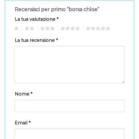
Recensisci per primo “borsa chloe”
La tua valutazione
*
1
2
3
4
5
La tua recensione
*
Nome
*
Email
*