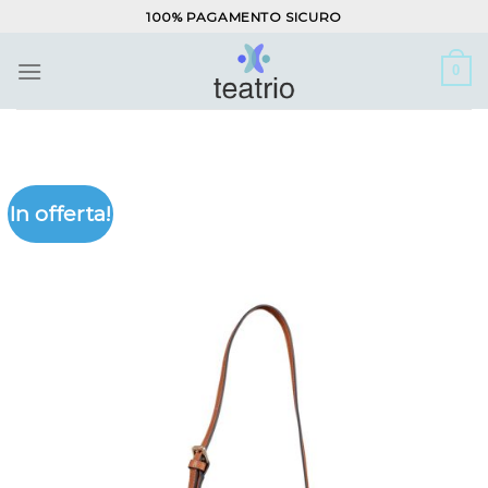
Salta
100% PAGAMENTO SICURO
ai
contenuti
0
In offerta!