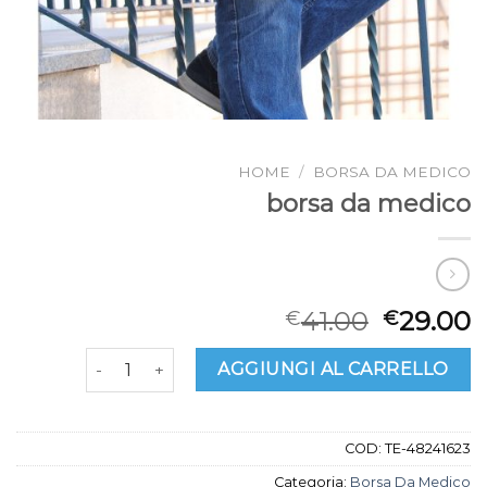
HOME
/
BORSA DA MEDICO
borsa da medico
41.00
29.00
€
€
borsa da medico quantità
AGGIUNGI AL CARRELLO
COD:
TE-48241623
Categoria:
Borsa Da Medico