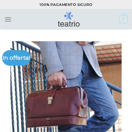
Salta
100% PAGAMENTO SICURO
ai
contenuti
0
In offerta!