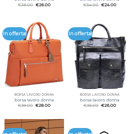
€
36.00
€
26.00
€
34.00
€
24.00
In offerta!
In offerta!
BORSA LAVORO DONNA
BORSA LAVORO DONNA
borsa lavoro donna
borsa lavoro donna
€
39.00
€
28.00
€
36.00
€
26.00