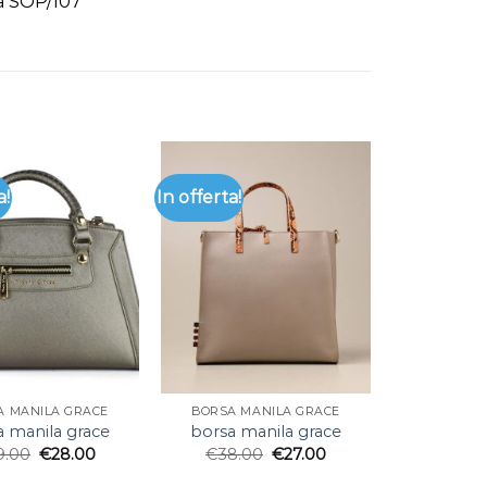
a SOP/107
a!
In offerta!
A MANILA GRACE
BORSA MANILA GRACE
a manila grace
borsa manila grace
9.00
€
28.00
€
38.00
€
27.00