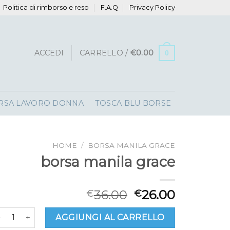
Politica di rimborso e reso
F.A.Q
Privacy Policy
ACCEDI
CARRELLO /
€
0.00
0
RSA LAVORO DONNA
TOSCA BLU BORSE
HOME
/
BORSA MANILA GRACE
borsa manila grace
36.00
26.00
€
€
orsa manila grace quantità
AGGIUNGI AL CARRELLO