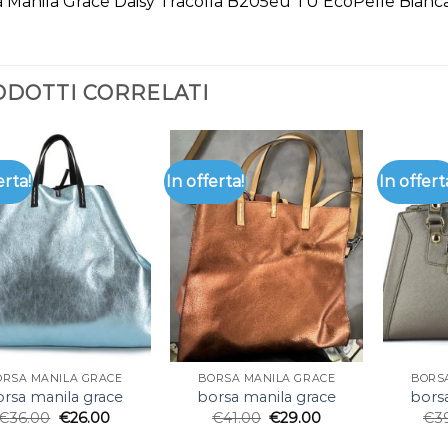
 Manila Grace Daisy Tracolla B205eu TU EcoPelle Bianc
DOTTI CORRELATI
erta!
In offerta!
In offert
ORSA MANILA GRACE
BORSA MANILA GRACE
BORS
rsa manila grace
borsa manila grace
bors
€
36.00
€
26.00
€
41.00
€
29.00
€
3