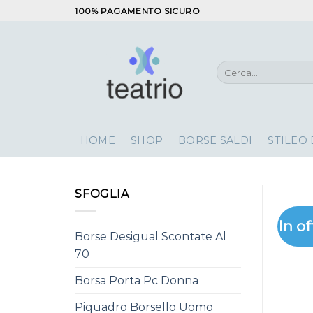
Salta
100% PAGAMENTO SICURO
ai
contenuti
Cerca:
HOME
SHOP
BORSE SALDI
STILEO
SFOGLIA
In of
Borse Desigual Scontate Al
70
Borsa Porta Pc Donna
Piquadro Borsello Uomo