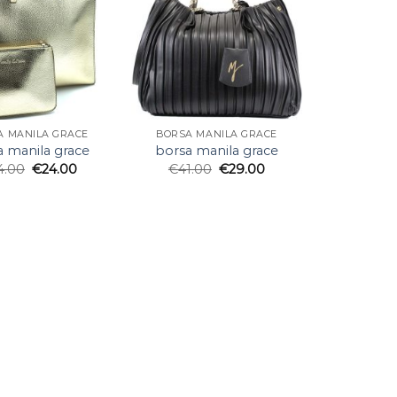
A MANILA GRACE
BORSA MANILA GRACE
a manila grace
borsa manila grace
4.00
€
24.00
€
41.00
€
29.00