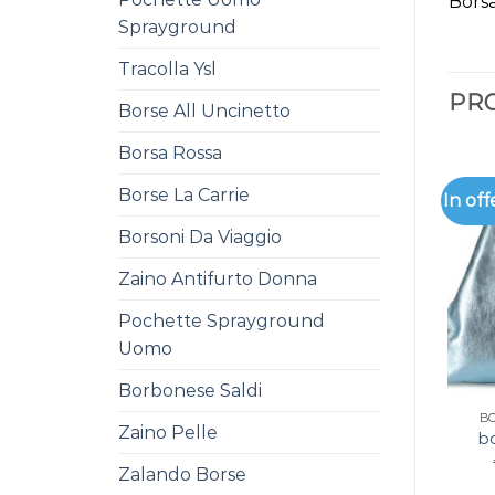
Borsa
Sprayground
Tracolla Ysl
PRO
Borse All Uncinetto
Borsa Rossa
Borse La Carrie
In off
Borsoni Da Viaggio
Zaino Antifurto Donna
Pochette Sprayground
Uomo
Borbonese Saldi
B
Zaino Pelle
bo
Zalando Borse