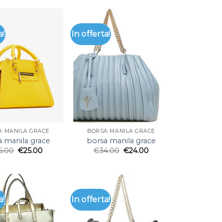
a!
In offerta!
A MANILA GRACE
BORSA MANILA GRACE
a manila grace
borsa manila grace
5.00
€
25.00
€
34.00
€
24.00
a!
In offerta!