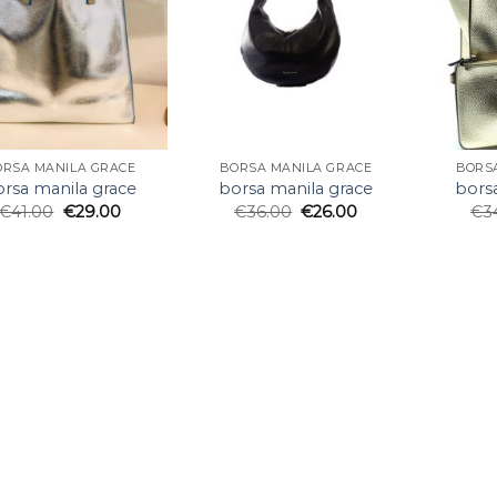
ORSA MANILA GRACE
BORSA MANILA GRACE
BORS
rsa manila grace
borsa manila grace
bors
€
41.00
€
29.00
€
36.00
€
26.00
€
3