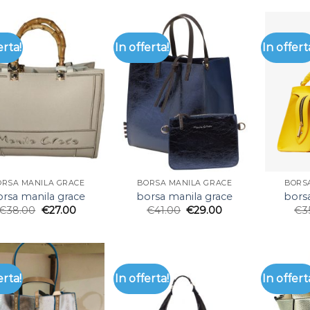
erta!
In offerta!
In offert
ORSA MANILA GRACE
BORSA MANILA GRACE
BORS
rsa manila grace
borsa manila grace
bors
€
38.00
€
27.00
€
41.00
€
29.00
€
3
erta!
In offerta!
In offert