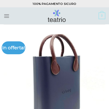
Salta
100% PAGAMENTO SICURO
ai
contenuti
0
In offerta!