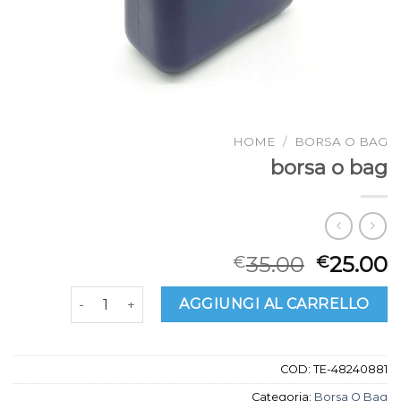
HOME
/
BORSA O BAG
borsa o bag
35.00
25.00
€
€
borsa o bag quantità
AGGIUNGI AL CARRELLO
COD:
TE-48240881
Categoria:
Borsa O Bag