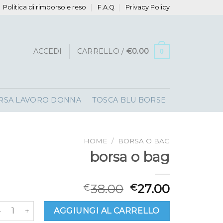
Politica di rimborso e reso
F.A.Q
Privacy Policy
ACCEDI
CARRELLO /
€
0.00
0
RSA LAVORO DONNA
TOSCA BLU BORSE
HOME
/
BORSA O BAG
borsa o bag
38.00
27.00
€
€
orsa o bag quantità
AGGIUNGI AL CARRELLO