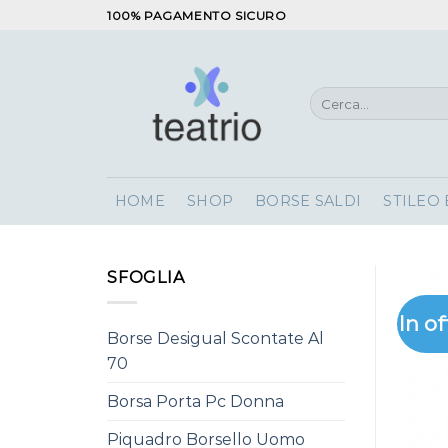
Salta
100% PAGAMENTO SICURO
ai
contenuti
Cerca:
HOME
SHOP
BORSE SALDI
STILEO
SFOGLIA
In of
Borse Desigual Scontate Al
70
Borsa Porta Pc Donna
Piquadro Borsello Uomo