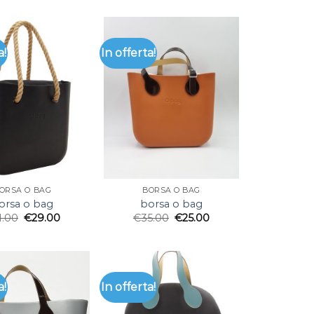
a!
In offerta!
ORSA O BAG
BORSA O BAG
orsa o bag
borsa o bag
1.00
€
29.00
€
35.00
€
25.00
a!
In offerta!