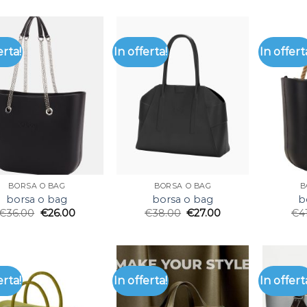
erta!
In offerta!
In offert
BORSA O BAG
BORSA O BAG
B
borsa o bag
borsa o bag
b
€
36.00
€
26.00
€
38.00
€
27.00
€
4
erta!
In offerta!
In offert