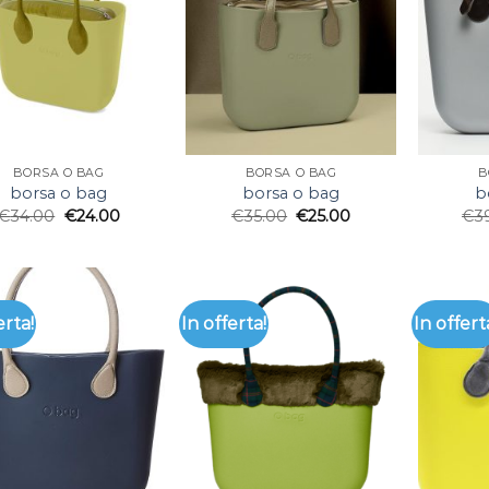
BORSA O BAG
BORSA O BAG
B
borsa o bag
borsa o bag
b
€
34.00
€
24.00
€
35.00
€
25.00
€
3
erta!
In offerta!
In offert