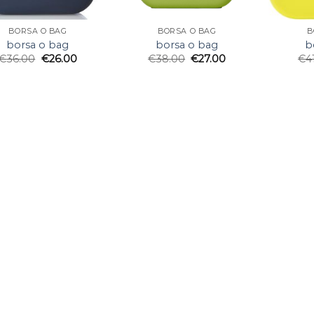
BORSA O BAG
BORSA O BAG
B
borsa o bag
borsa o bag
b
€
36.00
€
26.00
€
38.00
€
27.00
€
4