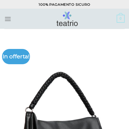
Salta
100% PAGAMENTO SICURO
ai
contenuti
0
In offerta!