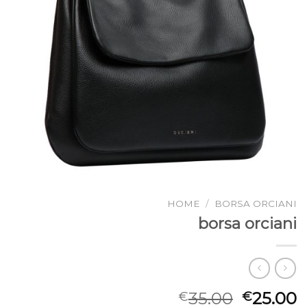
HOME
/
BORSA ORCIANI
borsa orciani
35.00
25.00
€
€