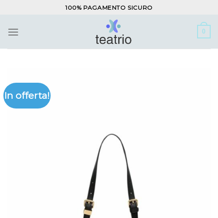
Salta
100% PAGAMENTO SICURO
ai
contenuti
0
In offerta!