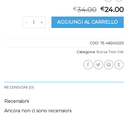
34.00
24.00
€
€
borsa twin set quantità
AGGIUNGI AL CARRELLO
COD:
TE-48240225
Categoria:
Borsa Twin Set
RECENSIONI (0)
Recensioni
Ancora non ci sono recensioni.