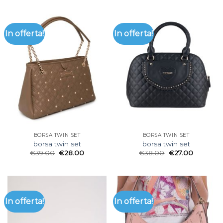
In offerta!
In offerta!
BORSA TWIN SET
BORSA TWIN SET
borsa twin set
borsa twin set
€
39.00
€
28.00
€
38.00
€
27.00
In offerta!
In offerta!