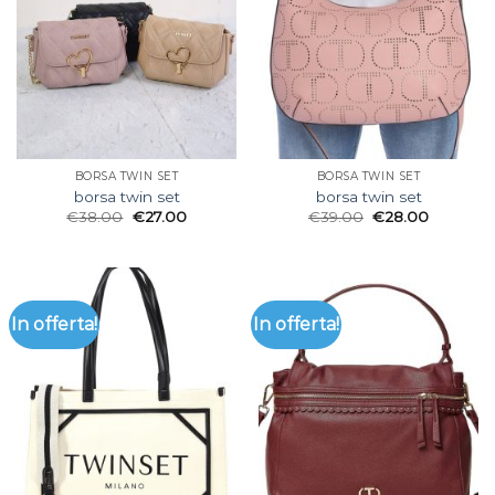
BORSA TWIN SET
BORSA TWIN SET
borsa twin set
borsa twin set
€
38.00
€
27.00
€
39.00
€
28.00
In offerta!
In offerta!