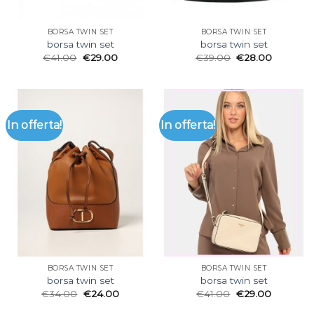
BORSA TWIN SET
BORSA TWIN SET
borsa twin set
borsa twin set
€
41.00
€
29.00
€
39.00
€
28.00
In offerta!
In offerta!
BORSA TWIN SET
BORSA TWIN SET
borsa twin set
borsa twin set
€
34.00
€
24.00
€
41.00
€
29.00