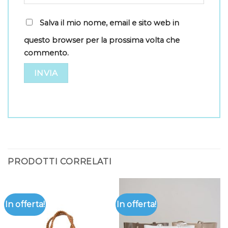
Salva il mio nome, email e sito web in
questo browser per la prossima volta che
commento.
PRODOTTI CORRELATI
In offerta!
In offerta!