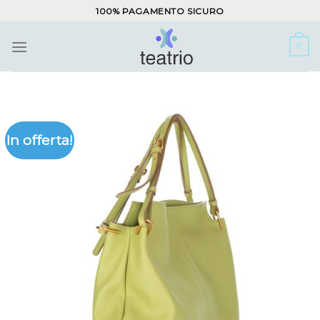
Salta
100% PAGAMENTO SICURO
ai
contenuti
0
In offerta!