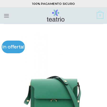
Salta
100% PAGAMENTO SICURO
ai
contenuti
0
In offerta!