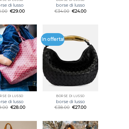
rse di lusso
borse di lusso
1.00
€
29.00
€
34.00
€
24.00
a!
In offerta!
RSE DI LUSSO
BORSE DI LUSSO
rse di lusso
borse di lusso
9.00
€
28.00
€
38.00
€
27.00