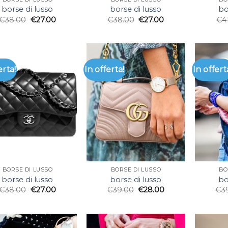
borse di lusso
borse di lusso
bo
€
38.00
€
27.00
€
38.00
€
27.00
€
4
erta!
In offerta!
In offert
BORSE DI LUSSO
BORSE DI LUSSO
BO
borse di lusso
borse di lusso
bo
€
38.00
€
27.00
€
39.00
€
28.00
€
3