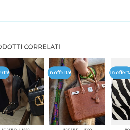
DOTTI CORRELATI
erta!
In offerta!
In offert
BORSE DI LUSSO
BORSE DI LUSSO
BO