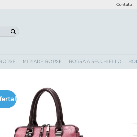
Contatti
 BORSE
MIRIADE BORSE
BORSA A SECCHIELLO
BO
ferta!
b