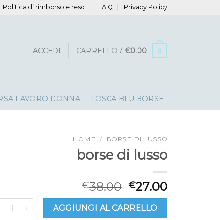
Politica di rimborso e reso
F.A.Q
Privacy Policy
ACCEDI
CARRELLO /
€
0.00
0
RSA LAVORO DONNA
TOSCA BLU BORSE
HOME
/
BORSE DI LUSSO
borse di lusso
38.00
27.00
€
€
orse di lusso quantità
AGGIUNGI AL CARRELLO