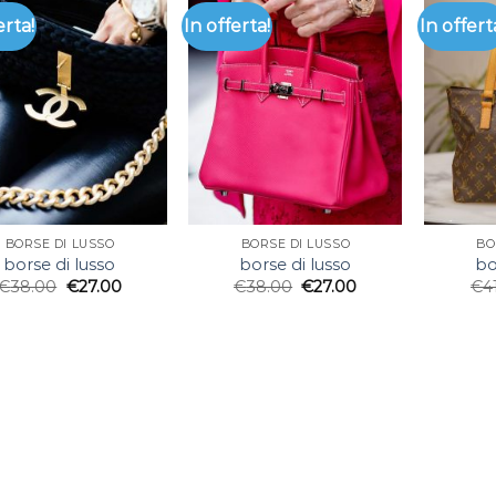
erta!
In offerta!
In offert
BORSE DI LUSSO
BORSE DI LUSSO
BO
borse di lusso
borse di lusso
bo
€
38.00
€
27.00
€
38.00
€
27.00
€
4