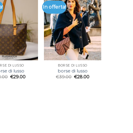
a!
In offerta!
RSE DI LUSSO
BORSE DI LUSSO
rse di lusso
borse di lusso
1.00
€
29.00
€
39.00
€
28.00