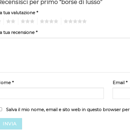
ecensisci per primo “borse di lusso”
a tua valutazione
*
2
3
4
5
a tua recensione
*
Nome
*
Email
*
Salva il mio nome, email e sito web in questo browser pe