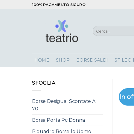
Salta
100% PAGAMENTO SICURO
ai
contenuti
Cerca:
HOME
SHOP
BORSE SALDI
STILEO
SFOGLIA
In of
Borse Desigual Scontate Al
70
Borsa Porta Pc Donna
Piquadro Borsello Uomo