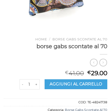
HOME
/
BORSE GABS SCONTATE AL 70
borse gabs scontate al 70
41.00
29.00
€
€
borse gabs scontate al 70 quantità
AGGIUNGI AL CARRELLO
COD:
TE-48241738
Categoria:
Borse Gabs Scontate Al 70