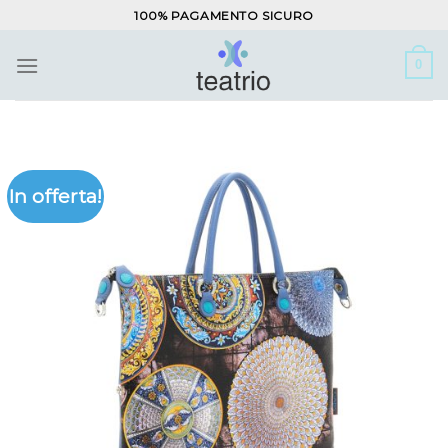
Salta
100% PAGAMENTO SICURO
ai
contenuti
0
In offerta!