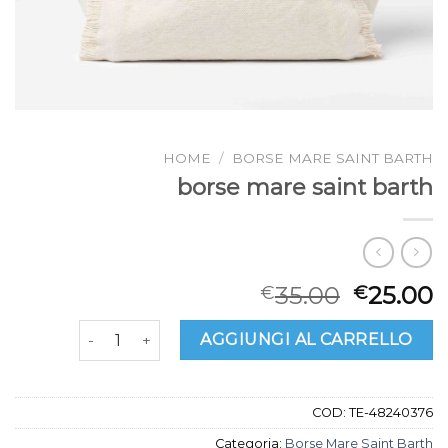
HOME
/
BORSE MARE SAINT BARTH
borse mare saint barth
35.00
25.00
€
€
borse mare saint barth quantità
AGGIUNGI AL CARRELLO
COD:
TE-48240376
Categoria:
Borse Mare Saint Barth