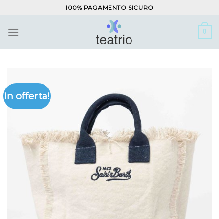
Salta
100% PAGAMENTO SICURO
ai
contenuti
0
In offerta!