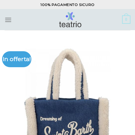
Salta
100% PAGAMENTO SICURO
ai
contenuti
0
In offerta!