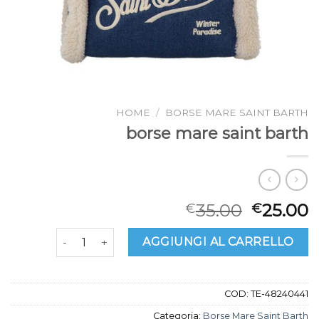
HOME
/
BORSE MARE SAINT BARTH
borse mare saint barth
35.00
25.00
€
€
borse mare saint barth quantità
AGGIUNGI AL CARRELLO
COD:
TE-48240441
Categoria:
Borse Mare Saint Barth