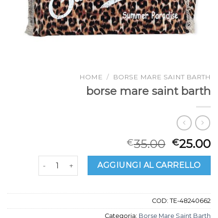
HOME
/
BORSE MARE SAINT BARTH
borse mare saint barth
35.00
25.00
€
€
borse mare saint barth quantità
AGGIUNGI AL CARRELLO
COD:
TE-48240662
Categoria:
Borse Mare Saint Barth