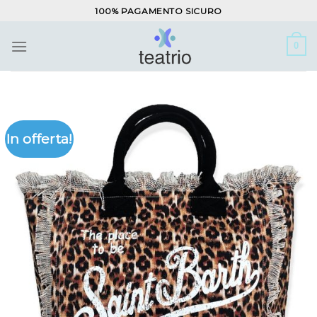
Salta
100% PAGAMENTO SICURO
ai
contenuti
0
In offerta!