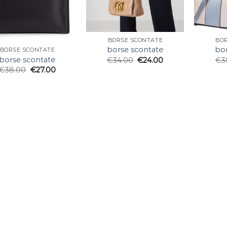
BORSE SCONTATE
BO
borse scontate
bor
BORSE SCONTATE
borse scontate
€
34.00
€
24.00
€
3
€
38.00
€
27.00