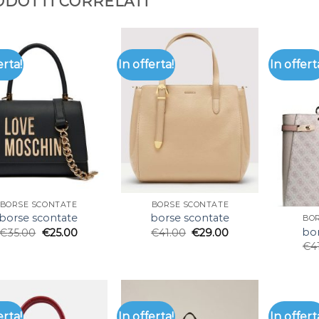
DOTTI CORRELATI
erta!
In offerta!
In offert
BORSE SCONTATE
BORSE SCONTATE
borse scontate
borse scontate
BO
bor
€
35.00
€
25.00
€
41.00
€
29.00
€
4
erta!
In offerta!
In offert