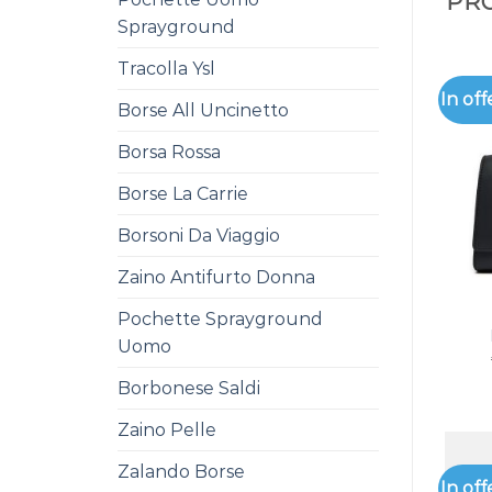
PRO
Sprayground
Tracolla Ysl
In off
Borse All Uncinetto
Borsa Rossa
Borse La Carrie
Borsoni Da Viaggio
Zaino Antifurto Donna
Pochette Sprayground
Uomo
Borbonese Saldi
Zaino Pelle
Zalando Borse
In off