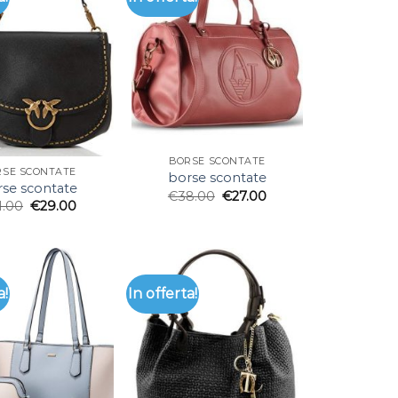
BORSE SCONTATE
RSE SCONTATE
borse scontate
se scontate
€
38.00
€
27.00
1.00
€
29.00
a!
In offerta!