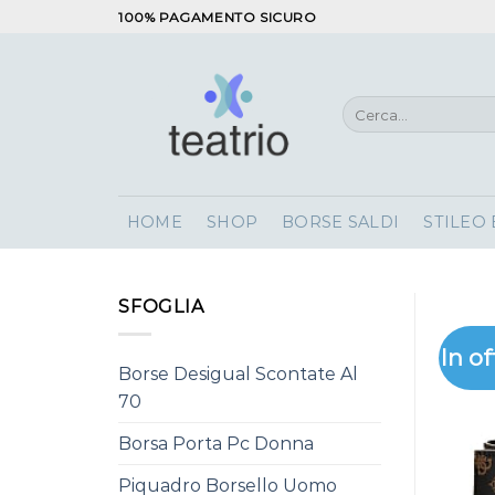
Salta
100% PAGAMENTO SICURO
ai
contenuti
Cerca:
HOME
SHOP
BORSE SALDI
STILEO
SFOGLIA
In of
Borse Desigual Scontate Al
70
Borsa Porta Pc Donna
Piquadro Borsello Uomo