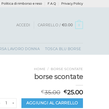
Politica di rimborso e reso
F.A.Q
Privacy Policy
ACCEDI
CARRELLO /
€
0.00
0
RSA LAVORO DONNA
TOSCA BLU BORSE
HOME
/
BORSE SCONTATE
borse scontate
35.00
25.00
€
€
orse scontate quantità
AGGIUNGI AL CARRELLO