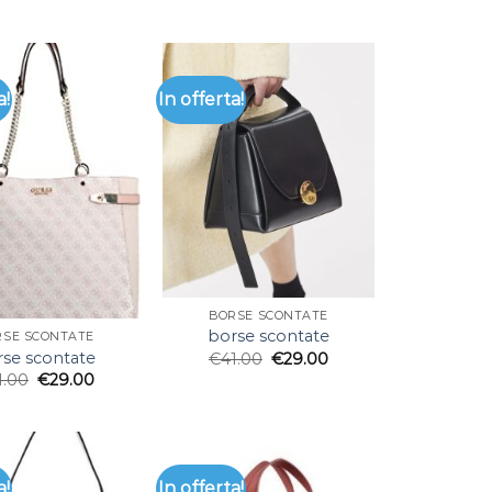
a!
In offerta!
BORSE SCONTATE
borse scontate
RSE SCONTATE
se scontate
€
41.00
€
29.00
1.00
€
29.00
a!
In offerta!