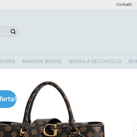
Contatti
 BORSE
MIRIADE BORSE
BORSA A SECCHIELLO
BO
ferta!
b