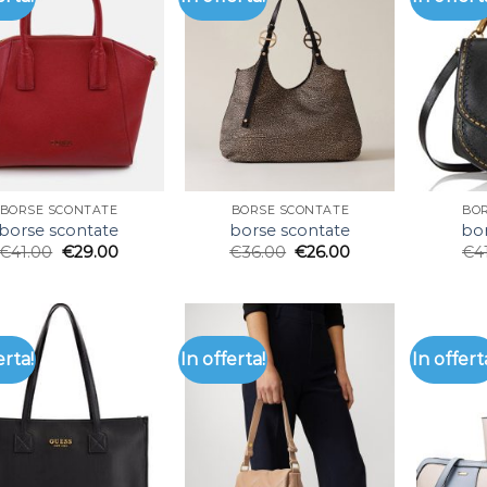
BORSE SCONTATE
BORSE SCONTATE
BO
borse scontate
borse scontate
bor
€
41.00
€
29.00
€
36.00
€
26.00
€
4
erta!
In offerta!
In offert