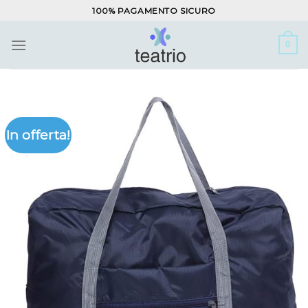
Salta
100% PAGAMENTO SICURO
ai
contenuti
0
In offerta!