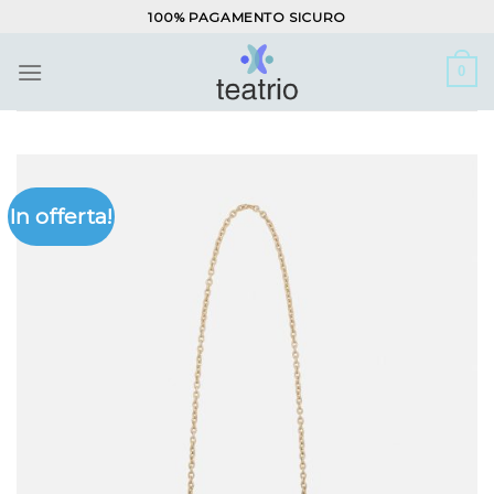
Salta
100% PAGAMENTO SICURO
ai
contenuti
0
In offerta!