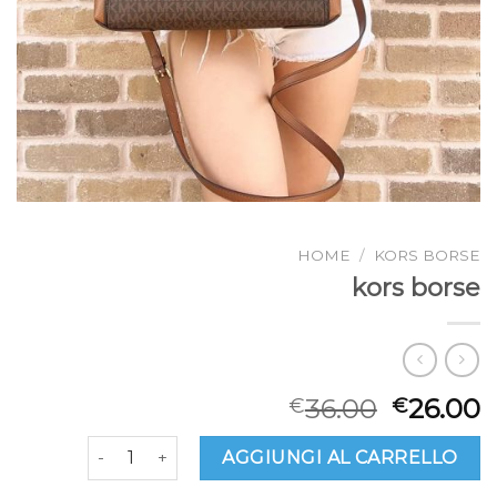
HOME
/
KORS BORSE
kors borse
36.00
26.00
€
€
kors borse quantità
AGGIUNGI AL CARRELLO