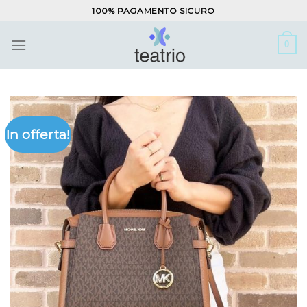
Salta
100% PAGAMENTO SICURO
ai
contenuti
0
In offerta!