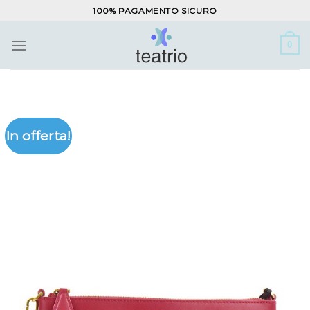
Salta
100% PAGAMENTO SICURO
ai
contenuti
0
In offerta!