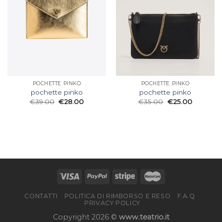
POCHETTE PINKO
POCHETTE PINKO
pochette pinko
pochette pinko
€
39.00
€
28.00
€
35.00
€
25.00
CONTATTI
POLITICA DI RIMBORSO E RESO
F.A.Q
PRIVACY POLICY
Copyright 2026 ©
www.teatrio.it