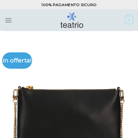
Salta
100% PAGAMENTO SICURO
ai
contenuti
0
In offerta!