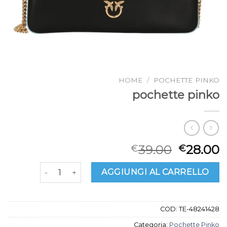
HOME
/
POCHETTE PINKO
pochette pinko
39.00
28.00
€
€
pochette pinko quantità
AGGIUNGI AL CARRELLO
COD:
TE-48241428
Categoria:
Pochette Pinko