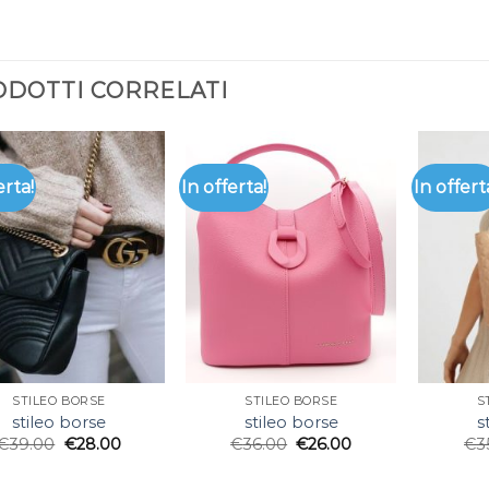
DOTTI CORRELATI
erta!
In offerta!
In offert
STILEO BORSE
STILEO BORSE
S
stileo borse
stileo borse
s
€
39.00
€
28.00
€
36.00
€
26.00
€
3