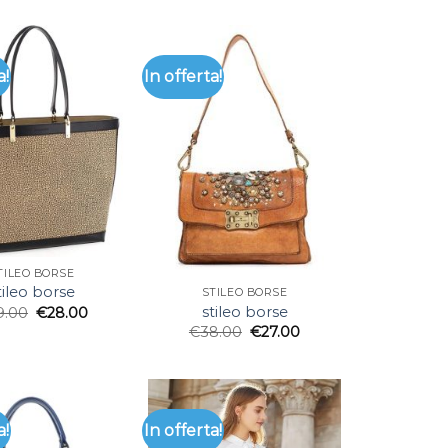
a!
In offerta!
TILEO BORSE
tileo borse
STILEO BORSE
stileo borse
9.00
€
28.00
€
38.00
€
27.00
a!
In offerta!