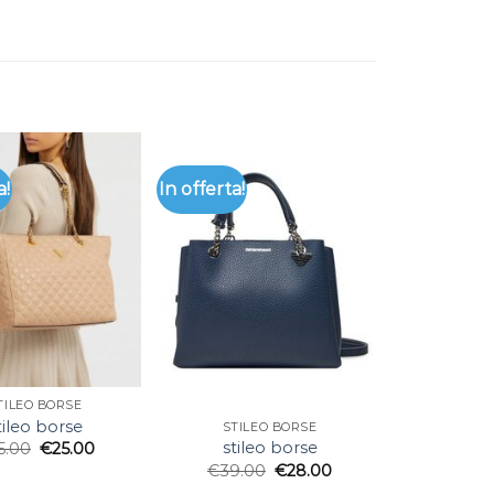
a!
In offerta!
TILEO BORSE
tileo borse
STILEO BORSE
stileo borse
5.00
€
25.00
€
39.00
€
28.00