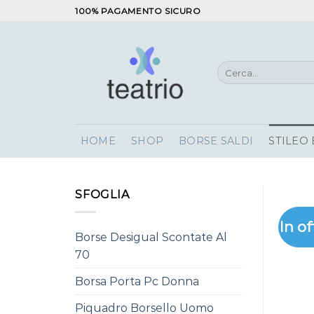
Salta
100% PAGAMENTO SICURO
ai
contenuti
Cerca:
HOME
SHOP
BORSE SALDI
STILEO
SFOGLIA
In of
Borse Desigual Scontate Al
70
Borsa Porta Pc Donna
Piquadro Borsello Uomo