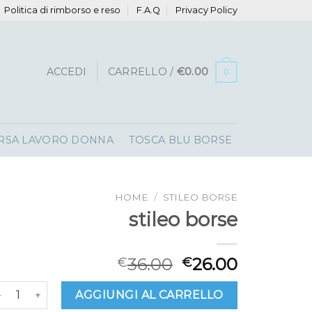
Politica di rimborso e reso
F.A.Q
Privacy Policy
ACCEDI
CARRELLO /
€
0.00
0
RSA LAVORO DONNA
TOSCA BLU BORSE
HOME
/
STILEO BORSE
stileo borse
36.00
26.00
€
€
tileo borse quantità
AGGIUNGI AL CARRELLO