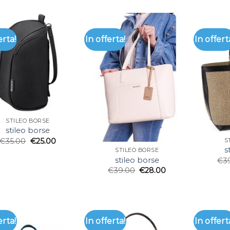
erta!
In offerta!
In offert
STILEO BORSE
stileo borse
€
35.00
€
25.00
S
s
STILEO BORSE
stileo borse
€
3
€
39.00
€
28.00
erta!
In offerta!
In offert