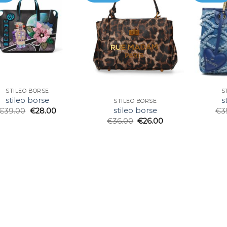
STILEO BORSE
S
stileo borse
s
STILEO BORSE
stileo borse
€
39.00
€
28.00
€
3
€
36.00
€
26.00