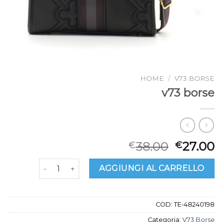
HOME
/
V73 BORSE
v73 borse
38.00
27.00
€
€
v73 borse quantità
AGGIUNGI AL CARRELLO
COD:
TE-48240198
Categoria:
V73 Borse