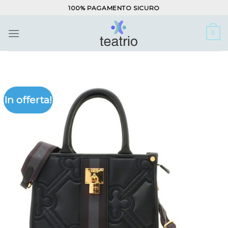
Salta
100% PAGAMENTO SICURO
ai
contenuti
0
In offerta!