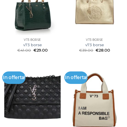
V73 BORSE
V73 BORSE
v73 borse
v73 borse
€
41.00
€
29.00
€
39.00
€
28.00
In offerta!
In offerta!