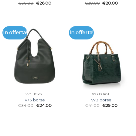
€
36.00
€
26.00
€
39.00
€
28.00
In offerta!
In offerta!
V73 BORSE
V73 BORSE
v73 borse
v73 borse
€
34.00
€
24.00
€
41.00
€
29.00