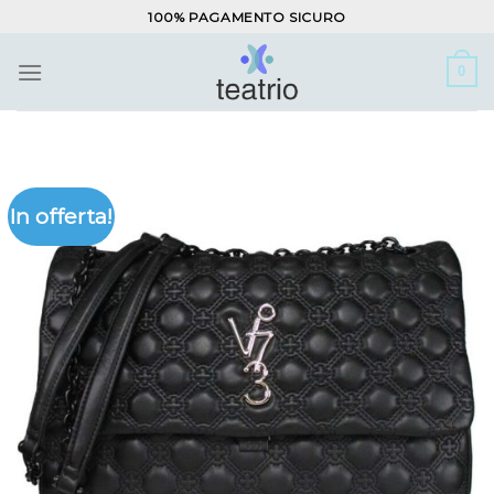
Salta
100% PAGAMENTO SICURO
ai
contenuti
0
In offerta!