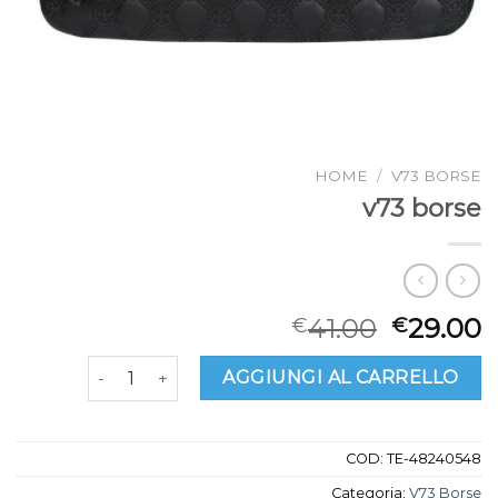
HOME
/
V73 BORSE
v73 borse
41.00
29.00
€
€
v73 borse quantità
AGGIUNGI AL CARRELLO
COD:
TE-48240548
Categoria:
V73 Borse