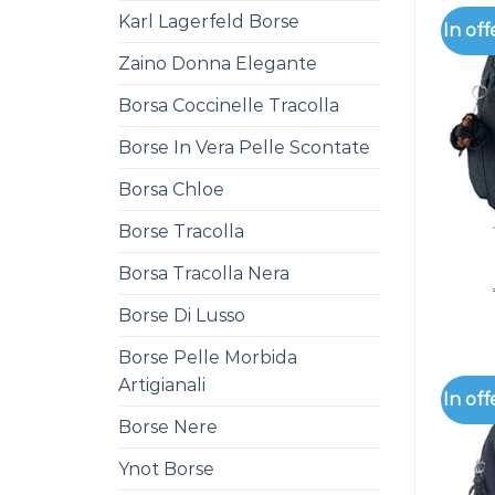
Karl Lagerfeld Borse
In off
Zaino Donna Elegante
Borsa Coccinelle Tracolla
Borse In Vera Pelle Scontate
Borsa Chloe
Borse Tracolla
Borsa Tracolla Nera
Borse Di Lusso
Borse Pelle Morbida
Artigianali
In off
Borse Nere
Ynot Borse