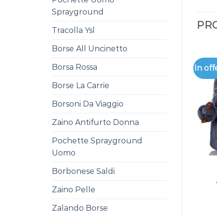
Sprayground
PRO
Tracolla Ysl
Borse All Uncinetto
Borsa Rossa
In off
Borse La Carrie
Borsoni Da Viaggio
Zaino Antifurto Donna
Pochette Sprayground
Uomo
Borbonese Saldi
Zaino Pelle
Zalando Borse