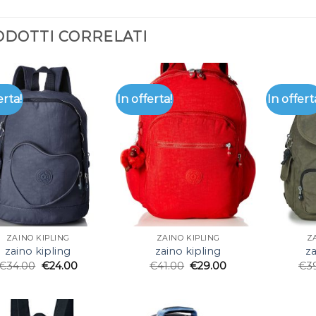
DOTTI CORRELATI
erta!
In offerta!
In offert
ZAINO KIPLING
ZAINO KIPLING
Z
zaino kipling
zaino kipling
za
€
34.00
€
24.00
€
41.00
€
29.00
€
3