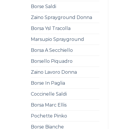
Borse Saldi
Zaino Sprayground Donna
Borsa Ysl Tracolla
Marsupio Sprayground
Borsa A Secchiello
Borsello Piquadro
Zaino Lavoro Donna
Borse In Paglia
Coccinelle Saldi
Borsa Marc Ellis
Pochette Pinko
Borse Bianche