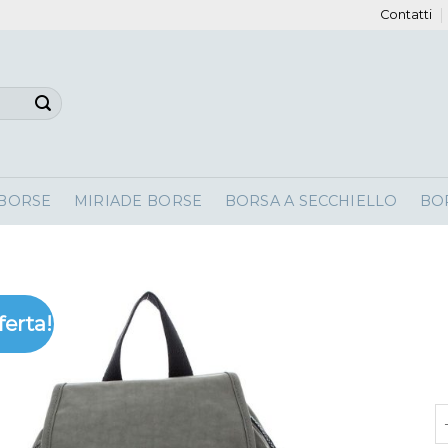
Contatti
 BORSE
MIRIADE BORSE
BORSA A SECCHIELLO
BO
ferta!
z