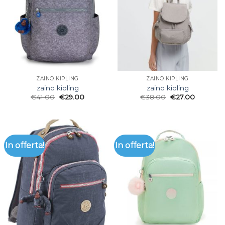
ZAINO KIPLING
ZAINO KIPLING
zaino kipling
zaino kipling
€
41.00
€
29.00
€
38.00
€
27.00
In offerta!
In offerta!