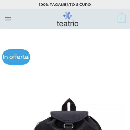
Salta
100% PAGAMENTO SICURO
ai
contenuti
0
In offerta!