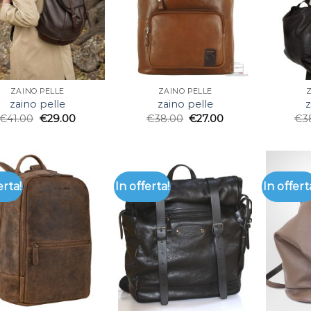
ZAINO PELLE
ZAINO PELLE
Z
zaino pelle
zaino pelle
z
€
41.00
€
29.00
€
38.00
€
27.00
€
3
erta!
In offerta!
In offert