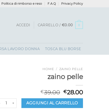
Politica di rimborso e reso
F.A.Q
Privacy Policy
ACCEDI
CARRELLO /
€
0.00
0
RSA LAVORO DONNA
TOSCA BLU BORSE
HOME
/
ZAINO PELLE
zaino pelle
39.00
28.00
€
€
aino pelle quantità
AGGIUNGI AL CARRELLO