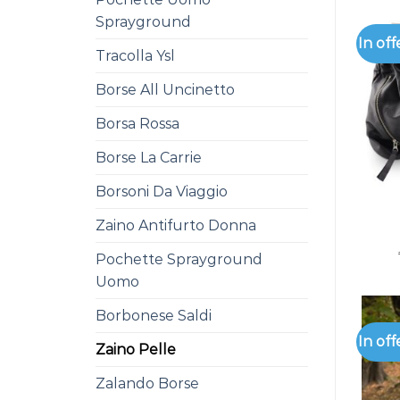
Sprayground
In off
Tracolla Ysl
Borse All Uncinetto
Borsa Rossa
Borse La Carrie
Borsoni Da Viaggio
Zaino Antifurto Donna
Pochette Sprayground
Uomo
Borbonese Saldi
In off
Zaino Pelle
Zalando Borse