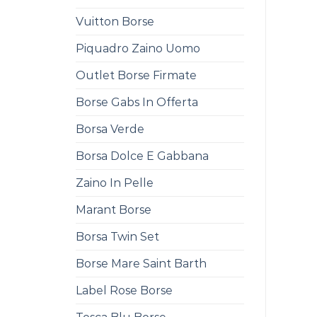
Vuitton Borse
Piquadro Zaino Uomo
Outlet Borse Firmate
Borse Gabs In Offerta
Borsa Verde
Borsa Dolce E Gabbana
Zaino In Pelle
Marant Borse
Borsa Twin Set
Borse Mare Saint Barth
Label Rose Borse