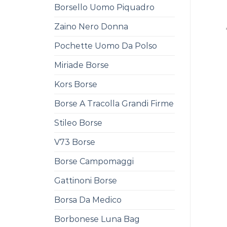
Borsello Uomo Piquadro
Zaino Nero Donna
Pochette Uomo Da Polso
Miriade Borse
Kors Borse
Borse A Tracolla Grandi Firme
Stileo Borse
V73 Borse
Borse Campomaggi
Gattinoni Borse
Borsa Da Medico
Borbonese Luna Bag