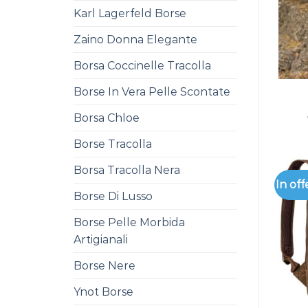
Karl Lagerfeld Borse
Zaino Donna Elegante
Borsa Coccinelle Tracolla
Borse In Vera Pelle Scontate
Borsa Chloe
Borse Tracolla
Borsa Tracolla Nera
In off
Borse Di Lusso
Borse Pelle Morbida
Artigianali
Borse Nere
Ynot Borse