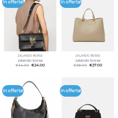
In offerta!
In offerta!
ZALANDO BORSE
ZALANDO BORSE
zalando borse
zalando borse
€
34.00
€
24.00
€
38.00
€
27.00
In offerta!
In offerta!