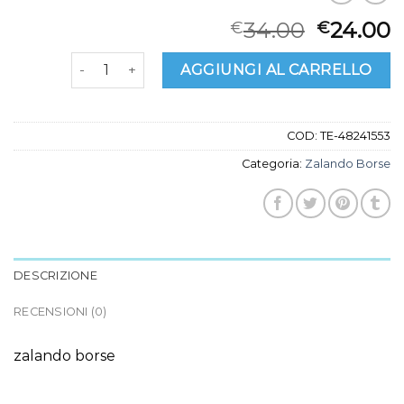
34.00
24.00
€
€
zalando borse quantità
AGGIUNGI AL CARRELLO
COD:
TE-48241553
Categoria:
Zalando Borse
DESCRIZIONE
RECENSIONI (0)
zalando borse