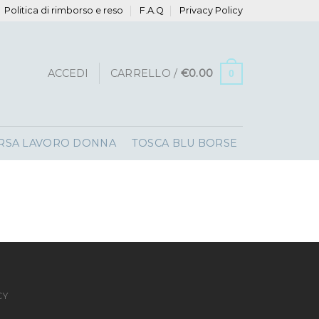
Politica di rimborso e reso
F.A.Q
Privacy Policy
ACCEDI
CARRELLO /
€
0.00
0
RSA LAVORO DONNA
TOSCA BLU BORSE
CY