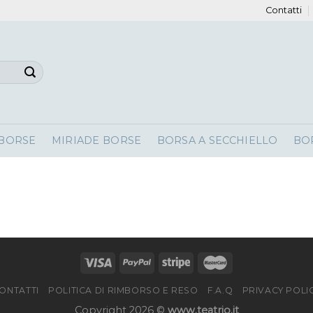
Contatti
 BORSE
MIRIADE BORSE
BORSA A SECCHIELLO
BO
ONTATTI
POLITICA DI RIMBORSO E RESO
F.A.Q
PRIVACY POLI
Copyright 2026 ©
www.teatrio.it