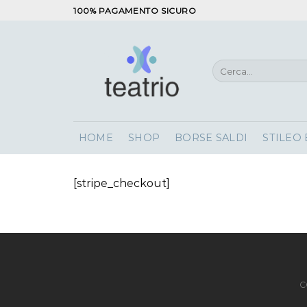
Salta
100% PAGAMENTO SICURO
ai
contenuti
Cerca:
HOME
SHOP
BORSE SALDI
STILEO
[stripe_checkout]
C