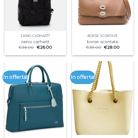
ZAINO CARHARTT
BORSE SCONTATE
zaino carhartt
borse scontate
€
36.00
€
26.00
€
39.00
€
28.00
In offerta!
In offerta!