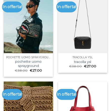
In offerta!
In offerta!
POCHETTE UOMO SPRAYGROUND
TRACOLLA YSL
pochette uomo
tracolla ysl
sprayground
€
38.00
€
27.00
€
38.00
€
27.00
In offerta!
In offerta!