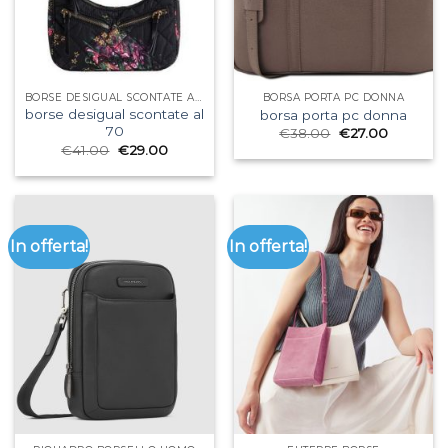
BORSE DESIGUAL SCONTATE AL 70
BORSA PORTA PC DONNA
borse desigual scontate al
borsa porta pc donna
70
€
38.00
€
27.00
€
41.00
€
29.00
In offerta!
In offerta!