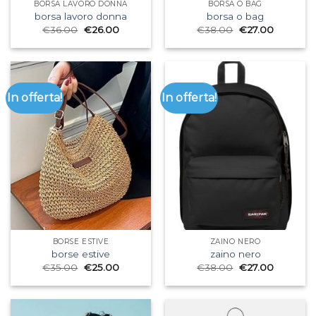
BORSA LAVORO DONNA
BORSA O BAG
borsa lavoro donna
borsa o bag
€
36.00
€
26.00
€
38.00
€
27.00
In offerta!
In offerta!
BORSE ESTIVE
ZAINO NERO
borse estive
zaino nero
€
35.00
€
25.00
€
38.00
€
27.00