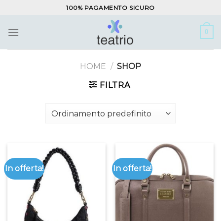
Salta
100% PAGAMENTO SICURO
ai
contenuti
0
HOME
/
SHOP
FILTRA
In offerta!
In offerta!