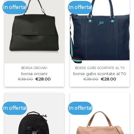
In offerta!
In offerta!
BORSA ORCIANI
BORSE GABS SCONTATE AL 70
borsa orciani
borse gabs scontate al 70
€
39.00
€
28.00
€
39.00
€
28.00
In offerta!
In offerta!