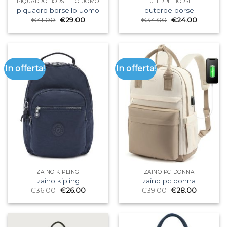
PIQUADRO BORSELLO UOMO
EUTERPE BORSE
piquadro borsello uomo
euterpe borse
€
41.00
€
29.00
€
34.00
€
24.00
In offerta!
In offerta!
ZAINO KIPLING
ZAINO PC DONNA
zaino kipling
zaino pc donna
€
36.00
€
26.00
€
39.00
€
28.00