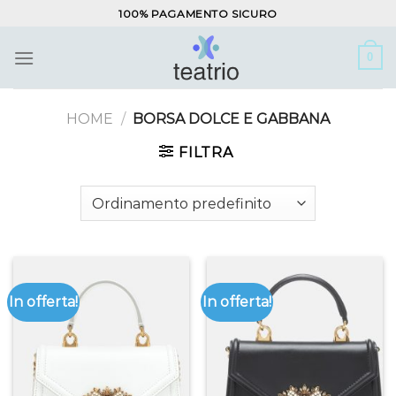
Salta
100% PAGAMENTO SICURO
ai
contenuti
0
HOME
/
BORSA DOLCE E GABBANA
FILTRA
In offerta!
In offerta!