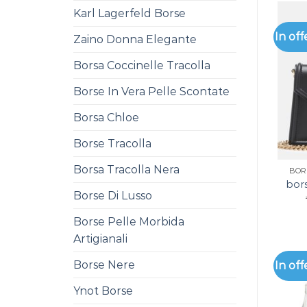
Karl Lagerfeld Borse
In off
Zaino Donna Elegante
Borsa Coccinelle Tracolla
Borse In Vera Pelle Scontate
Borsa Chloe
Borse Tracolla
Borsa Tracolla Nera
BOR
bor
Borse Di Lusso
Borse Pelle Morbida
Artigianali
Borse Nere
In off
Ynot Borse