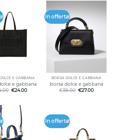
a!
In offerta!
DOLCE E GABBANA
BORSA DOLCE E GABBANA
dolce e gabbana
borsa dolce e gabbana
4.00
€
24.00
€
38.00
€
27.00
a!
In offerta!