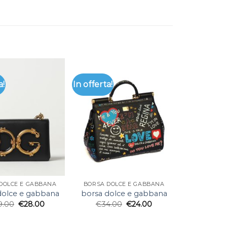
a!
In offerta!
DOLCE E GABBANA
BORSA DOLCE E GABBANA
dolce e gabbana
borsa dolce e gabbana
9.00
€
28.00
€
34.00
€
24.00