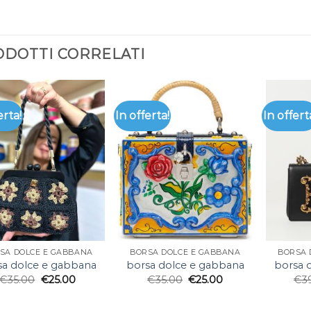
DOTTI CORRELATI
erta!
In offerta!
In offert
SA DOLCE E GABBANA
BORSA DOLCE E GABBANA
BORSA 
sa dolce e gabbana
borsa dolce e gabbana
borsa 
€
35.00
€
25.00
€
35.00
€
25.00
€
3