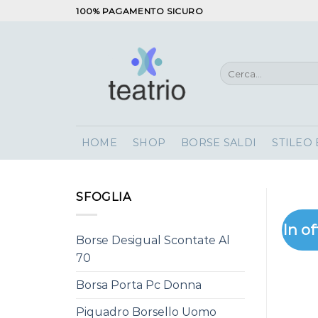
Salta
100% PAGAMENTO SICURO
ai
contenuti
Cerca:
HOME
SHOP
BORSE SALDI
STILEO
SFOGLIA
In of
Borse Desigual Scontate Al
70
Borsa Porta Pc Donna
Piquadro Borsello Uomo