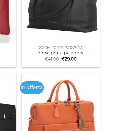
BORSA PORTA PC DONNA
a
borsa porta pc donna
€
41.00
€
29.00
In offerta!