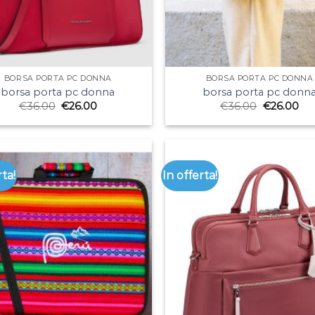
BORSA PORTA PC DONNA
BORSA PORTA PC DONNA
borsa porta pc donna
borsa porta pc donn
€
36.00
€
26.00
€
36.00
€
26.00
rta!
In offerta!