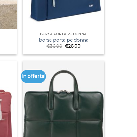
BORSA PORTA PC DONNA
a
borsa porta pc donna
€
36.00
€
26.00
In offerta!