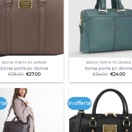
BORSA PORTA PC DONNA
BORSA PORTA PC DONNA
borsa porta pc donna
borsa porta pc donn
€
38.00
€
27.00
€
34.00
€
24.00
rta!
In offerta!