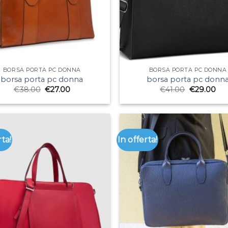
BORSA PORTA PC DONNA
BORSA PORTA PC DONNA
borsa porta pc donna
borsa porta pc donn
€
38.00
€
27.00
€
41.00
€
29.00
rta!
In offerta!