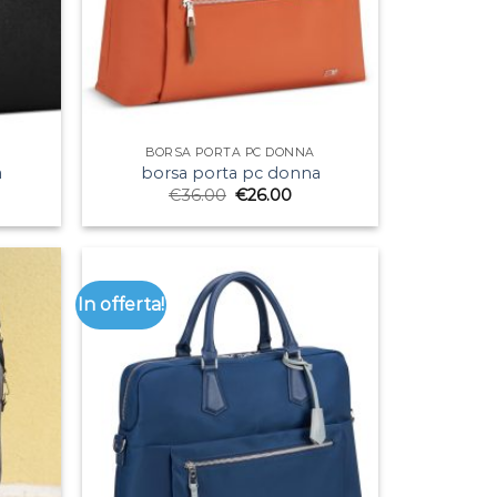
BORSA PORTA PC DONNA
a
borsa porta pc donna
€
36.00
€
26.00
In offerta!