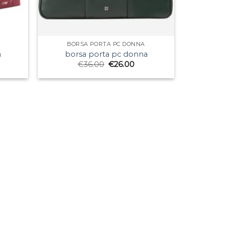
BORSA PORTA PC DONNA
a
borsa porta pc donna
€
36.00
€
26.00