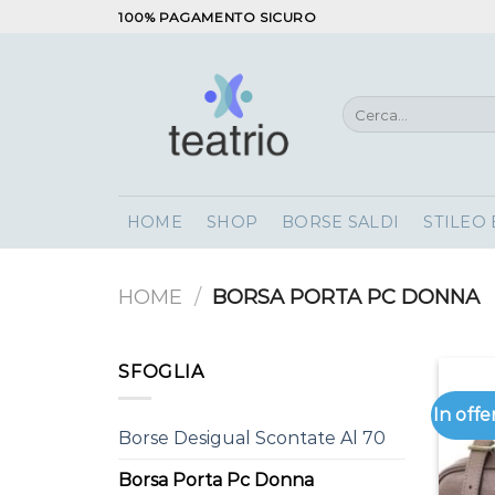
Salta
100% PAGAMENTO SICURO
ai
contenuti
Cerca:
HOME
SHOP
BORSE SALDI
STILEO
HOME
/
BORSA PORTA PC DONNA
SFOGLIA
In offe
Borse Desigual Scontate Al 70
Borsa Porta Pc Donna