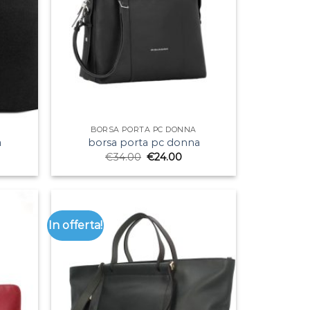
BORSA PORTA PC DONNA
a
borsa porta pc donna
€
34.00
€
24.00
In offerta!