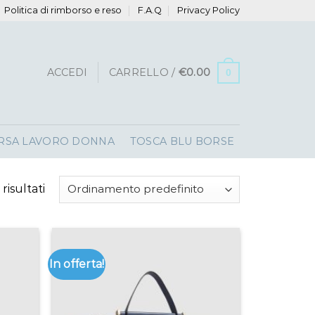
Politica di rimborso e reso
F.A.Q
Privacy Policy
ACCEDI
CARRELLO /
€
0.00
0
RSA LAVORO DONNA
TOSCA BLU BORSE
 risultati
In offerta!