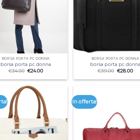
BORSA PORTA PC DONNA
BORSA PORTA PC DONNA
borsa porta pc donna
borsa porta pc donn
€
34.00
€
24.00
€
39.00
€
28.00
rta!
In offerta!