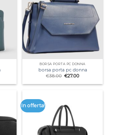
BORSA PORTA PC DONNA
a
borsa porta pc donna
€
38.00
€
27.00
In offerta!