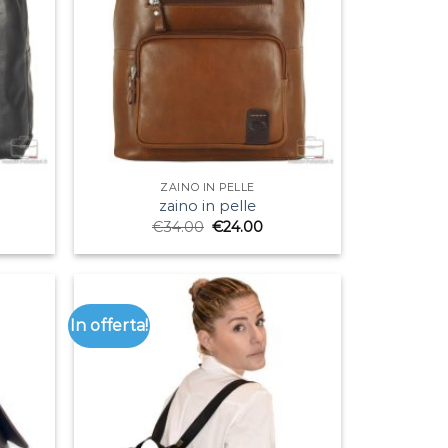
ZAINO IN PELLE
zaino in pelle
€
34.00
€
24.00
In offerta!