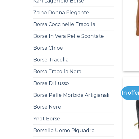
Karl Lagerfeld Borse
Zaino Donna Elegante
Borsa Coccinelle Tracolla
Borse In Vera Pelle Scontate
Borsa Chloe
Borse Tracolla
Borsa Tracolla Nera
Borse Di Lusso
In offe
Borse Pelle Morbida Artigianali
Borse Nere
Ynot Borse
Borsello Uomo Piquadro