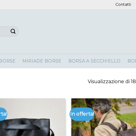
Contatti
 BORSE
MIRIADE BORSE
BORSA A SECCHIELLO
BO
Visualizzazione di 18 
rta!
In offerta!