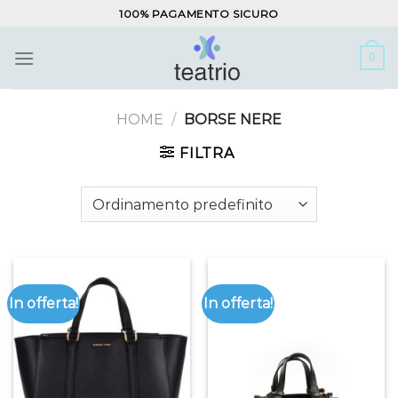
Salta
100% PAGAMENTO SICURO
ai
contenuti
0
HOME
/
BORSE NERE
FILTRA
In offerta!
In offerta!