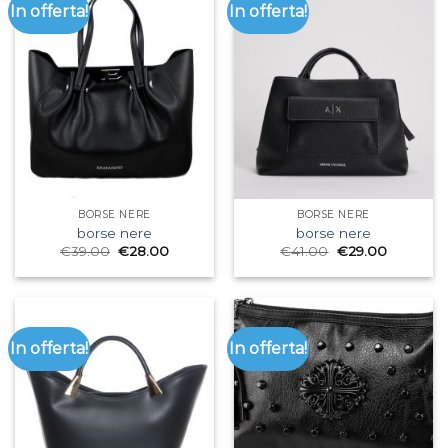
In offerta!
In offerta!
BORSE NERE
BORSE NERE
borse nere
borse nere
€
39.00
€
28.00
€
41.00
€
29.00
In offerta!
In offerta!