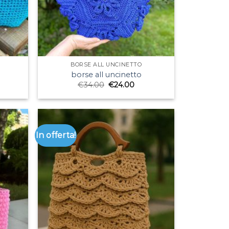
BORSE ALL UNCINETTO
borse all uncinetto
€
34.00
€
24.00
In offerta!