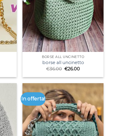
BORSE ALL UNCINETTO
borse all uncinetto
€
36.00
€
26.00
In offerta!