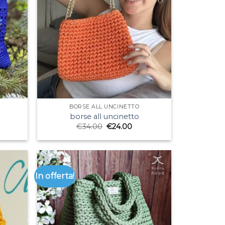
BORSE ALL UNCINETTO
borse all uncinetto
€
34.00
€
24.00
In offerta!