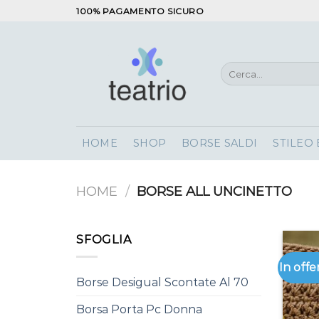
Salta
100% PAGAMENTO SICURO
ai
contenuti
Cerca:
HOME
SHOP
BORSE SALDI
STILEO
HOME
/
BORSE ALL UNCINETTO
SFOGLIA
In offe
Borse Desigual Scontate Al 70
Borsa Porta Pc Donna