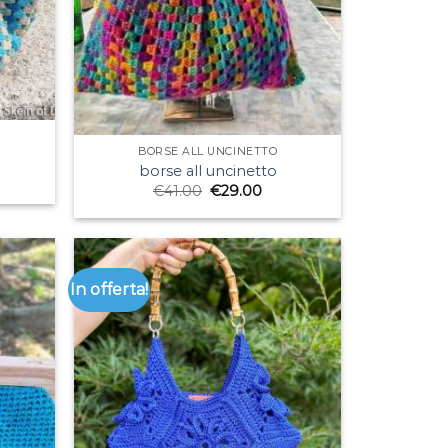
BORSE ALL UNCINETTO
borse all uncinetto
€
41.00
€
29.00
In offerta!