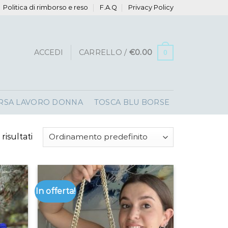
Politica di rimborso e reso
F.A.Q
Privacy Policy
ACCEDI
CARRELLO /
€
0.00
0
RSA LAVORO DONNA
TOSCA BLU BORSE
 risultati
In offerta!