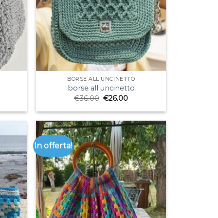
BORSE ALL UNCINETTO
borse all uncinetto
€
36.00
€
26.00
In offerta!