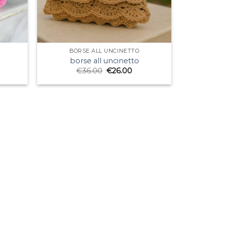
BORSE ALL UNCINETTO
borse all uncinetto
€
36.00
€
26.00