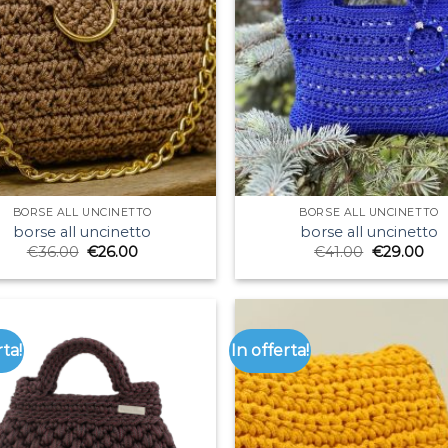
BORSE ALL UNCINETTO
BORSE ALL UNCINETTO
borse all uncinetto
borse all uncinetto
€
36.00
€
26.00
€
41.00
€
29.00
rta!
In offerta!