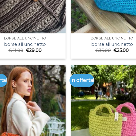
BORSE ALL UNCINETTO
BORSE ALL UNCINETTO
borse all uncinetto
borse all uncinetto
€
41.00
€
29.00
€
35.00
€
25.00
rta!
In offerta!