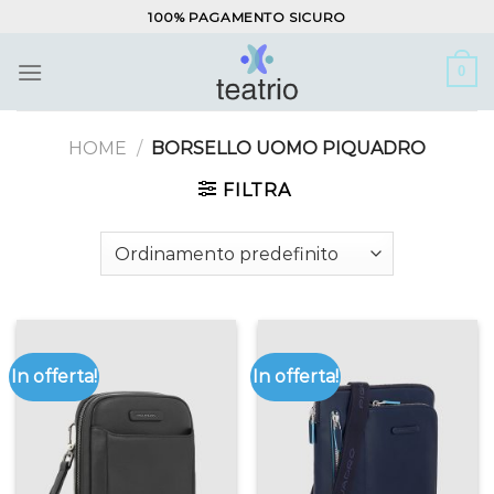
Salta
100% PAGAMENTO SICURO
ai
contenuti
0
HOME
/
BORSELLO UOMO PIQUADRO
FILTRA
In offerta!
In offerta!