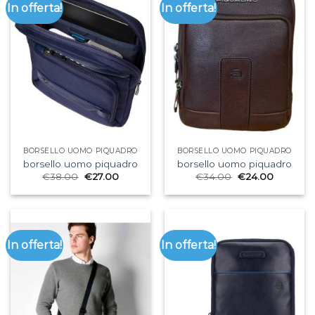
In offerta!
In offerta!
BORSELLO UOMO PIQUADRO
BORSELLO UOMO PIQUADRO
borsello uomo piquadro
borsello uomo piquadro
€
38.00
€
27.00
€
34.00
€
24.00
In offerta!
In offerta!