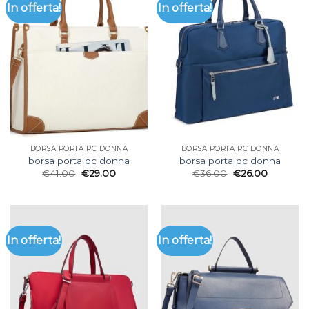
In offerta!
In offerta!
BORSA PORTA PC DONNA
BORSA PORTA PC DONNA
borsa porta pc donna
borsa porta pc donna
€
41.00
€
29.00
€
36.00
€
26.00
In offerta!
In offerta!