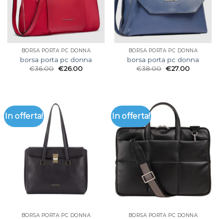
BORSA PORTA PC DONNA
BORSA PORTA PC DONNA
borsa porta pc donna
borsa porta pc donna
€
36.00
€
26.00
€
38.00
€
27.00
In offerta!
In offerta!
BORSA PORTA PC DONNA
BORSA PORTA PC DONNA