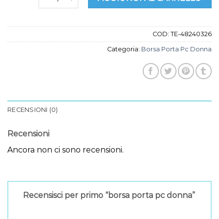
COD:
TE-48240326
Categoria:
Borsa Porta Pc Donna
RECENSIONI (0)
Recensioni
Ancora non ci sono recensioni.
Recensisci per primo “borsa porta pc donna”