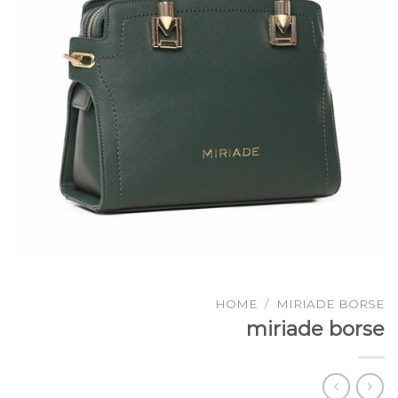
HOME
/
MIRIADE BORSE
miriade borse