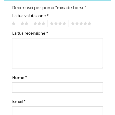
Recensisci per primo “miriade borse”
La tua valutazione
*
1
2
3
4
5
La tua recensione
*
Nome
*
Email
*