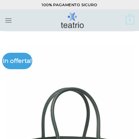
Salta
100% PAGAMENTO SICURO
ai
contenuti
0
In offerta!