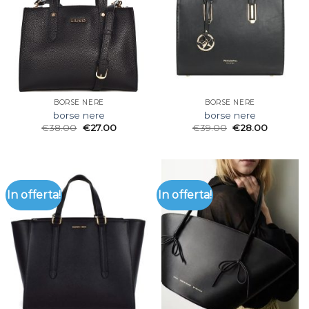
BORSE NERE
BORSE NERE
borse nere
borse nere
€
38.00
€
27.00
€
39.00
€
28.00
In offerta!
In offerta!