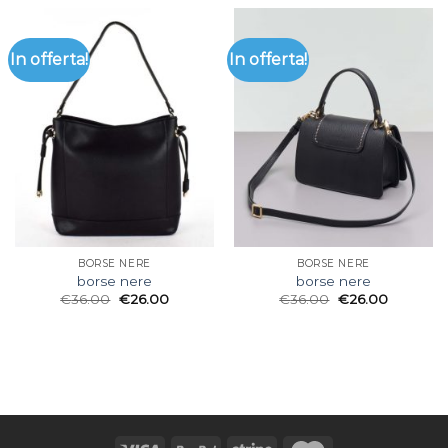
In offerta!
In offerta!
BORSE NERE
BORSE NERE
borse nere
borse nere
€
36.00
€
26.00
€
36.00
€
26.00