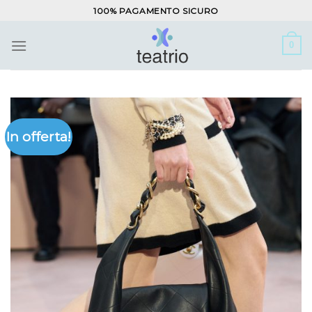
Salta
100% PAGAMENTO SICURO
ai
contenuti
0
In offerta!