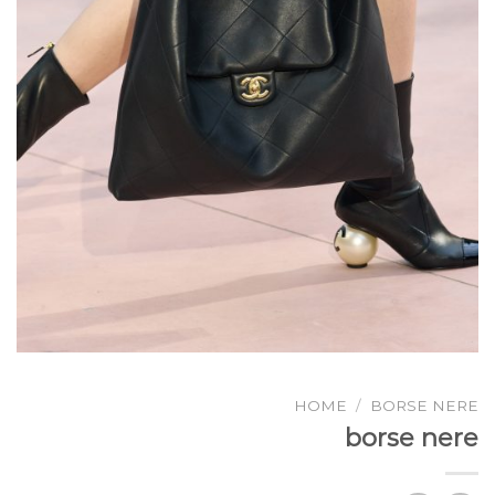
HOME
/
BORSE NERE
borse nere