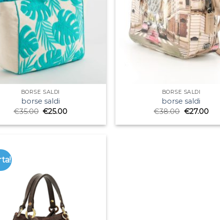
BORSE SALDI
BORSE SALDI
borse saldi
borse saldi
€
35.00
€
25.00
€
38.00
€
27.00
rta!