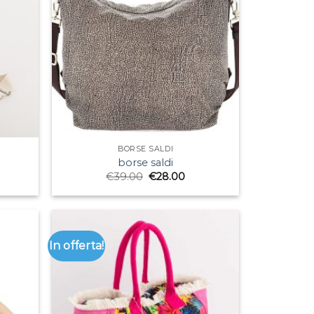
BORSE SALDI
borse saldi
€
39.00
€
28.00
In offerta!