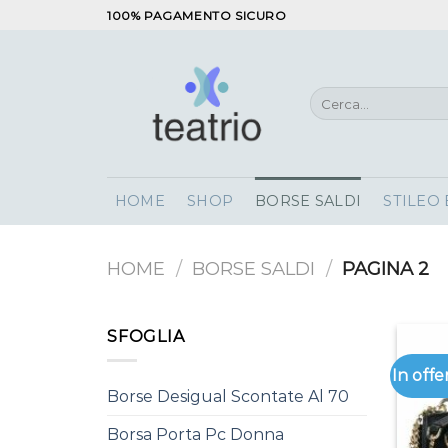
Salta
100% PAGAMENTO SICURO
ai
contenuti
Cerca:
HOME
SHOP
BORSE SALDI
STILEO
HOME
/
BORSE SALDI
/
PAGINA 2
SFOGLIA
In offe
Borse Desigual Scontate Al 70
Borsa Porta Pc Donna