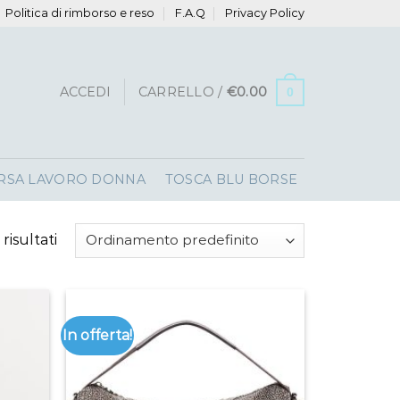
Politica di rimborso e reso
F.A.Q
Privacy Policy
ACCEDI
CARRELLO /
€
0.00
0
RSA LAVORO DONNA
TOSCA BLU BORSE
risultati
In offerta!