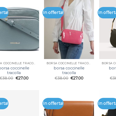
erta!
In offerta!
In offert
BORSA COCCINELLE TRACOLLA
BORSA COCCINELLE TRACOLLA
borsa coccinelle
borsa coccinelle
bor
tracolla
tracolla
€
38.00
€
27.00
€
38.00
€
27.00
€
3
erta!
In offerta!
In offert