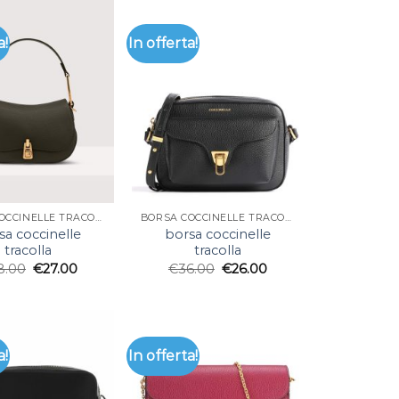
a!
In offerta!
BORSA COCCINELLE TRACOLLA
BORSA COCCINELLE TRACOLLA
sa coccinelle
borsa coccinelle
tracolla
tracolla
8.00
€
27.00
€
36.00
€
26.00
a!
In offerta!