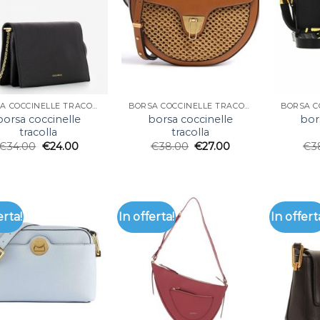
BORSA COCCINELLE TRACOLLA
BORSA COCCINELLE TRACOLLA
borsa coccinelle
borsa coccinelle
bor
tracolla
tracolla
€
34.00
€
24.00
€
38.00
€
27.00
€
3
erta!
In offerta!
In offert