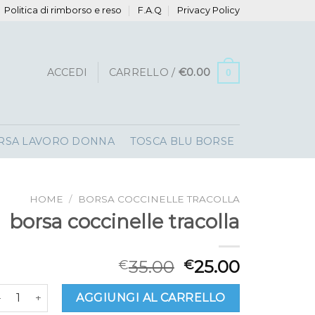
Politica di rimborso e reso
F.A.Q
Privacy Policy
ACCEDI
CARRELLO /
€
0.00
0
RSA LAVORO DONNA
TOSCA BLU BORSE
HOME
/
BORSA COCCINELLE TRACOLLA
borsa coccinelle tracolla
35.00
25.00
€
€
orsa coccinelle tracolla quantità
AGGIUNGI AL CARRELLO