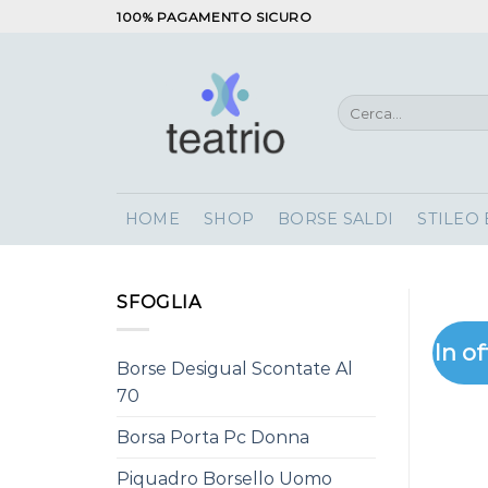
Salta
100% PAGAMENTO SICURO
ai
contenuti
Cerca:
HOME
SHOP
BORSE SALDI
STILEO
SFOGLIA
In of
Borse Desigual Scontate Al
70
Borsa Porta Pc Donna
Piquadro Borsello Uomo