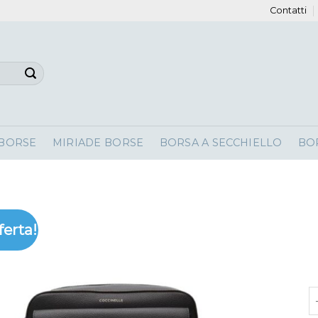
Contatti
 BORSE
MIRIADE BORSE
BORSA A SECCHIELLO
BO
ferta!
b