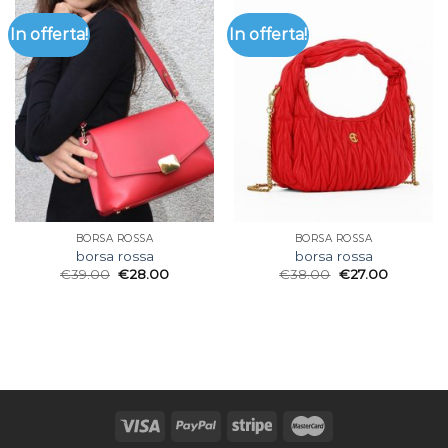
In offerta!
In offerta!
BORSA ROSSA
BORSA ROSSA
borsa rossa
borsa rossa
€
39.00
€
28.00
€
38.00
€
27.00