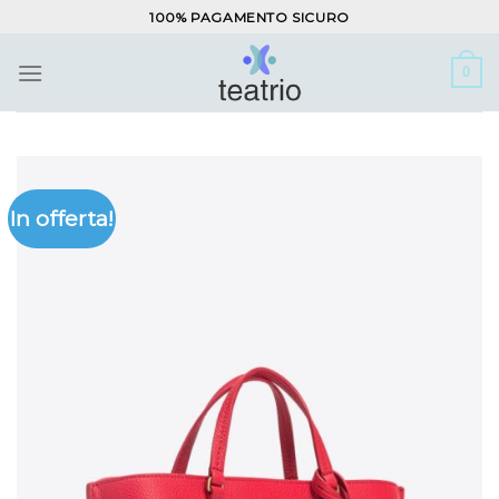
Salta
100% PAGAMENTO SICURO
ai
contenuti
0
In offerta!