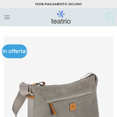
Salta
100% PAGAMENTO SICURO
ai
contenuti
0
In offerta!