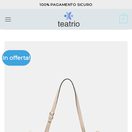
Salta
100% PAGAMENTO SICURO
ai
contenuti
0
In offerta!