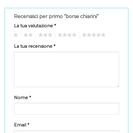
Recensisci per primo “borse chiarini”
La tua valutazione
*
1
2
3
4
5
La tua recensione
*
Nome
*
Email
*