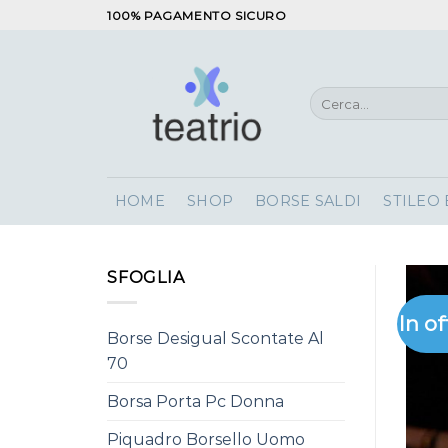
Salta
100% PAGAMENTO SICURO
ai
contenuti
Cerca:
HOME
SHOP
BORSE SALDI
STILEO
SFOGLIA
In of
Borse Desigual Scontate Al
70
Borsa Porta Pc Donna
Piquadro Borsello Uomo