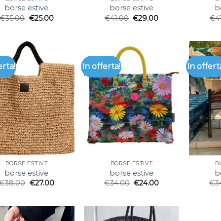
borse estive
borse estive
b
€
35.00
€
25.00
€
41.00
€
29.00
€
4
erta!
In offerta!
In offert
BORSE ESTIVE
BORSE ESTIVE
B
borse estive
borse estive
b
€
38.00
€
27.00
€
34.00
€
24.00
€
3