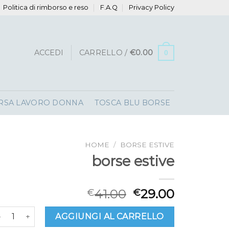
Politica di rimborso e reso
F.A.Q
Privacy Policy
ACCEDI
CARRELLO /
€
0.00
0
RSA LAVORO DONNA
TOSCA BLU BORSE
HOME
/
BORSE ESTIVE
borse estive
41.00
29.00
€
€
orse estive quantità
AGGIUNGI AL CARRELLO