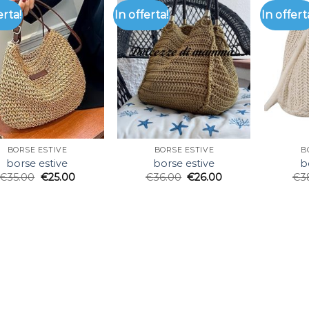
erta!
In offerta!
In offert
BORSE ESTIVE
BORSE ESTIVE
B
borse estive
borse estive
b
€
35.00
€
25.00
€
36.00
€
26.00
€
3