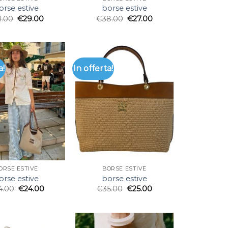
orse estive
borse estive
1.00
€
29.00
€
38.00
€
27.00
a!
In offerta!
ORSE ESTIVE
BORSE ESTIVE
orse estive
borse estive
4.00
€
24.00
€
35.00
€
25.00