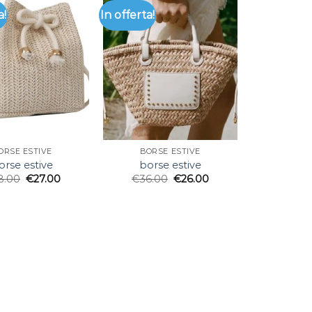
a!
In offerta!
ORSE ESTIVE
BORSE ESTIVE
orse estive
borse estive
8.00
€
27.00
€
36.00
€
26.00