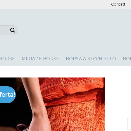
Contatti
 BORSE
MIRIADE BORSE
BORSA A SECCHIELLO
BO
ferta!
b