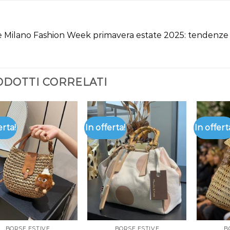
 Milano Fashion Week primavera estate 2025: tendenze 
DOTTI CORRELATI
erta!
In offerta!
In offert
BORSE ESTIVE
BORSE ESTIVE
B