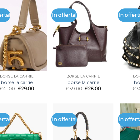
erta!
In offerta!
In offert
BORSE LA CARRIE
BORSE LA CARRIE
BOR
borse la carrie
borse la carrie
bo
€
41.00
€
29.00
€
39.00
€
28.00
€
3
erta!
In offerta!
In offert