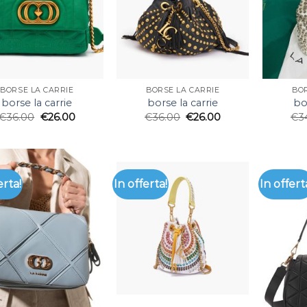
BORSE LA CARRIE
BORSE LA CARRIE
BOR
borse la carrie
borse la carrie
bo
€
36.00
€
26.00
€
36.00
€
26.00
€
3
erta!
In offerta!
In offert