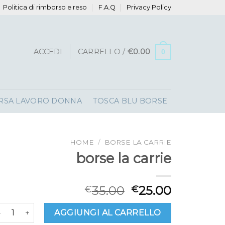
Politica di rimborso e reso
F.A.Q
Privacy Policy
ACCEDI
CARRELLO /
€
0.00
0
RSA LAVORO DONNA
TOSCA BLU BORSE
HOME
/
BORSE LA CARRIE
borse la carrie
35.00
25.00
€
€
rse la carrie quantità
AGGIUNGI AL CARRELLO