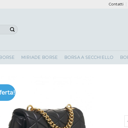
Contatti
 BORSE
MIRIADE BORSE
BORSA A SECCHIELLO
BO
ferta!
bo