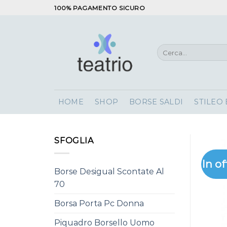
Salta
100% PAGAMENTO SICURO
ai
contenuti
Cerca:
HOME
SHOP
BORSE SALDI
STILEO
SFOGLIA
In of
Borse Desigual Scontate Al
70
Borsa Porta Pc Donna
Piquadro Borsello Uomo