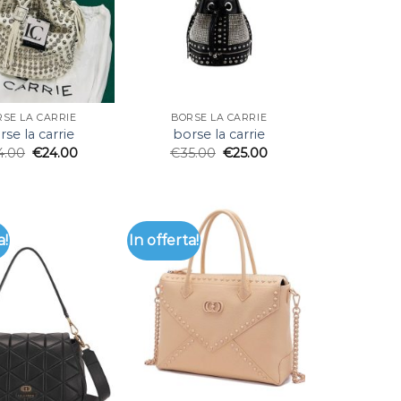
SE LA CARRIE
BORSE LA CARRIE
rse la carrie
borse la carrie
4.00
€
24.00
€
35.00
€
25.00
a!
In offerta!