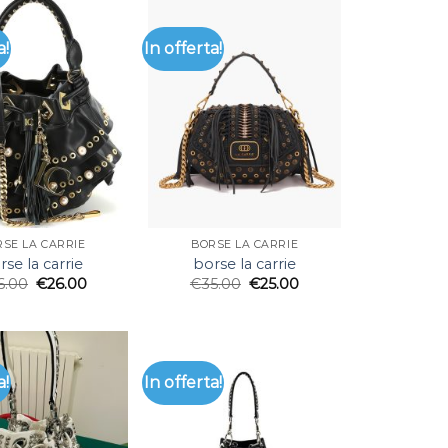
a!
In offerta!
SE LA CARRIE
BORSE LA CARRIE
rse la carrie
borse la carrie
6.00
€
26.00
€
35.00
€
25.00
a!
In offerta!